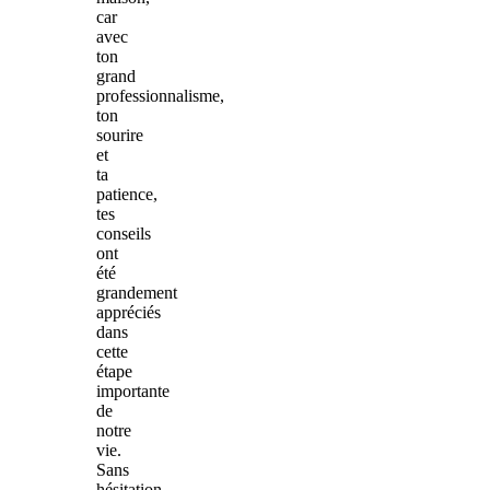
car
avec
ton
grand
professionnalisme,
ton
sourire
et
ta
patience,
tes
conseils
ont
été
grandement
appréciés
dans
cette
étape
importante
de
notre
vie.
Sans
hésitation,